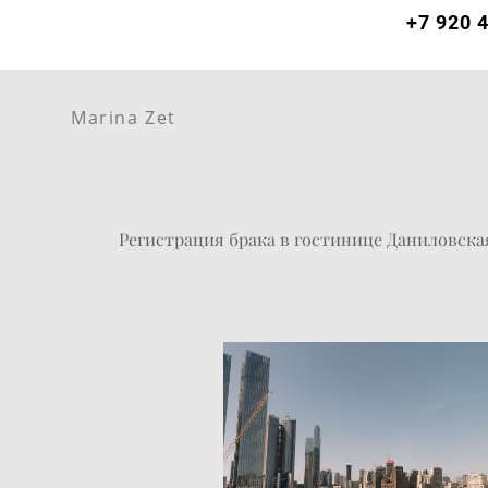
+7 920 
Let
Marina Zet
summer |
Marina Zet
Регистрация брака в гостинице Даниловская