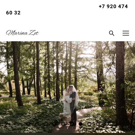
+7 920 474
Let
60 32
summer |
Marina Zet