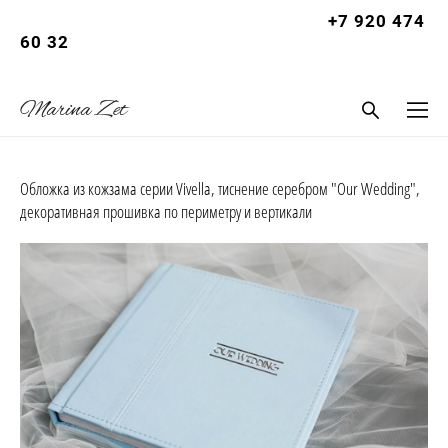
+7 920 474
Let
60 32
summer |
Marina Zet
Обложка из кожзама серии Vivella, тиснение серебром "Our Wedding",
декоративная прошивка по периметру и вертикали